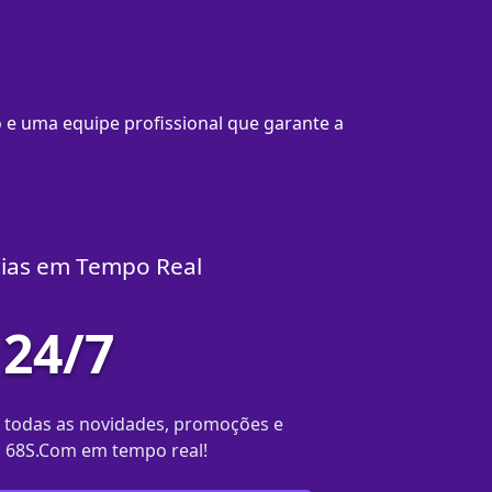
 e uma equipe profissional que garante a
cias em Tempo Real
24/7
e todas as novidades, promoções e
 68S.Com em tempo real!