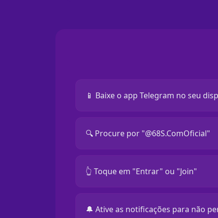
📱 Baixe o app Telegram no seu disp
🔍 Procure por "@68S.ComOficial"
👆 Toque em "Entrar" ou "Join"
🔔 Ative as notificações para não p