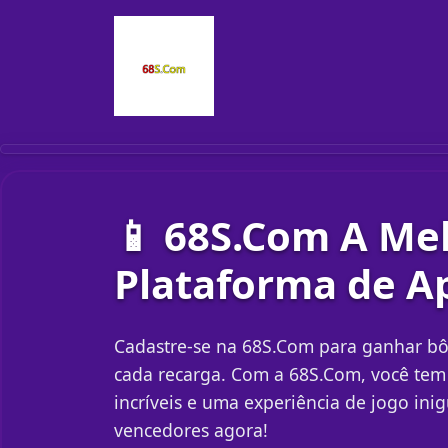
📱 68S.Com A Me
Plataforma de A
Cadastre-se na 68S.Com para ganhar bô
cada recarga. Com a 68S.Com, você tem
incríveis e uma experiência de jogo inig
vencedores agora!