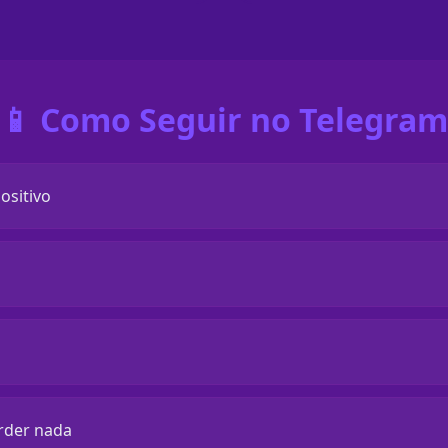
📱 Como Seguir no Telegram
ositivo
erder nada