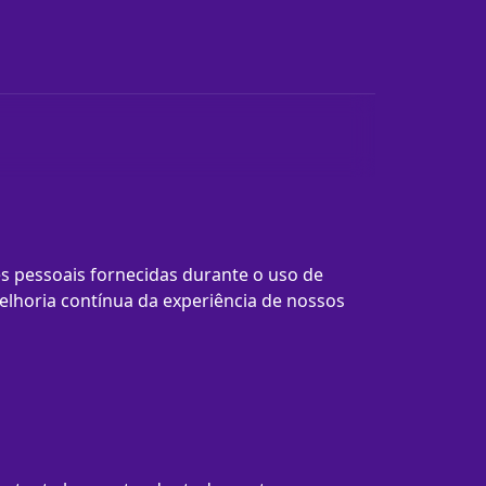
s pessoais fornecidas durante o uso de
elhoria contínua da experiência de nossos