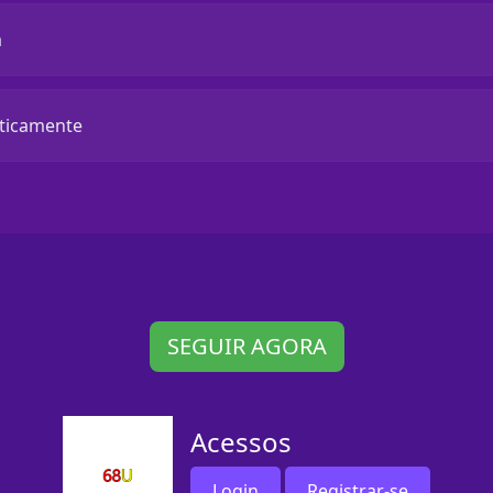
a
aticamente
SEGUIR AGORA
Acessos
Login
Registrar-se