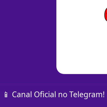
📱 Canal Oficial no Telegram!