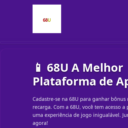
📱 68U A Melhor
Plataforma de A
Cadastre-se na 68U para ganhar bônus 
recarga. Com a 68U, você tem acesso a 
uma experiência de jogo inigualável. J
agora!