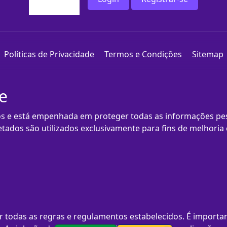
Políticas de Privacidade
Termos e Condições
Sitemap
de
ios e está empenhada em proteger todas as informações pe
tados são utilizados exclusivamente para fins de melhoria
todas as regras e regulamentos estabelecidos. É importan