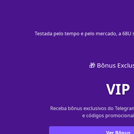
Testada pelo tempo e pelo mercado, a 68U 
🎁 Bônus Exclu
VIP
Receba bônus exclusivos do Telegra
e códigos promocionai
Ver Bônus