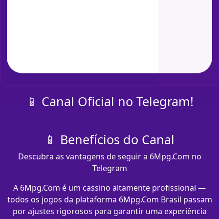
📱 Canal Oficial no Telegram!
📱 Benefícios do Canal
Descubra as vantagens de seguir a 6Mpg.Com no
Telegram
A 6Mpg.Com é um cassino altamente profissional —
todos os jogos da plataforma 6Mpg.Com Brasil passam
por ajustes rigorosos para garantir uma experiência