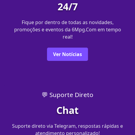
24/7
Fique por dentro de todas as novidades,
promoções e eventos da 6Mpg.Com em tempo
real!
Ver Notícias
💬 Suporte Direto
Chat
Suporte direto via Telegram, respostas rápidas e
atendimento personalizado!