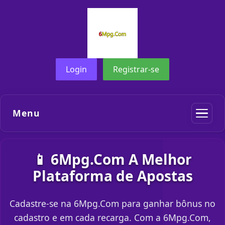
Login
Registrar-se
Menu
📱 6Mpg.Com A Melhor
Plataforma de Apostas
Cadastre-se na 6Mpg.Com para ganhar bônus no
cadastro e em cada recarga. Com a 6Mpg.Com,