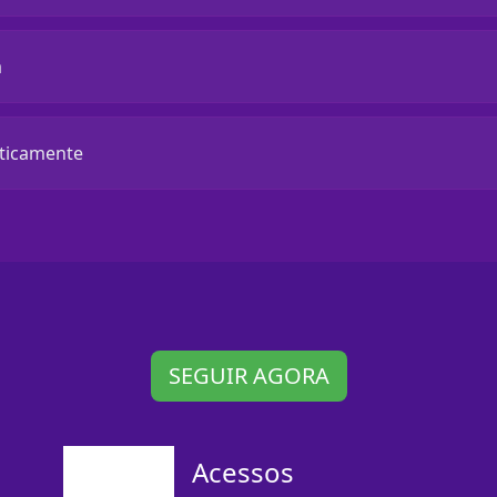
a
aticamente
SEGUIR AGORA
Acessos