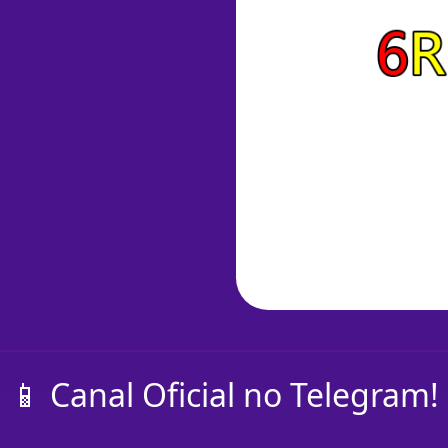
📱 Canal Oficial no Telegram!