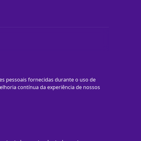
es pessoais fornecidas durante o uso de
elhoria contínua da experiência de nossos