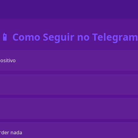
📱 Como Seguir no Telegram
ositivo
erder nada