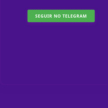
SEGUIR NO TELEGRAM