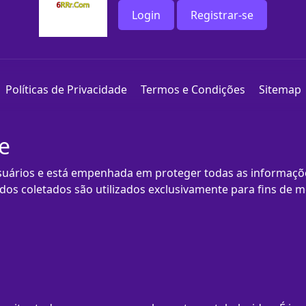
Login
Registrar-se
Políticas de Privacidade
Termos e Condições
Sitemap
de
usuários e está empenhada em proteger todas as informaçõ
os coletados são utilizados exclusivamente para fins de m