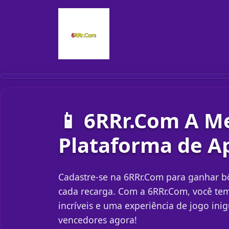
📱 6RRr.Com A M
Plataforma de A
Cadastre-se na 6RRr.Com para ganhar b
cada recarga. Com a 6RRr.Com, você te
incríveis e uma experiência de jogo inig
vencedores agora!