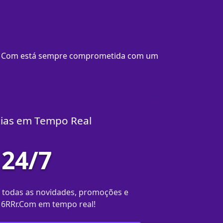
line Com está sempre comprometida com um
cias em Tempo Real
24/7
e todas as novidades, promoções e
 6RRr.Com em tempo real!