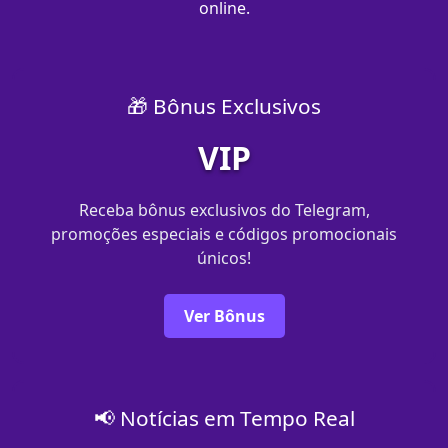
online.
🎁 Bônus Exclusivos
VIP
Receba bônus exclusivos do Telegram,
promoções especiais e códigos promocionais
únicos!
Ver Bônus
📢 Notícias em Tempo Real