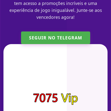
tem acesso a promoções incríveis e uma
experiência de jogo inigualável. Junte-se aos
vencedores agora!
SEGUIR NO TELEGRAM