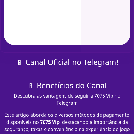
📱 Canal Oficial no Telegram!
📱 Benefícios do Canal
Descubra as vantagens de seguir a 7075 Vip no
Telegram
Este artigo aborda os diversos métodos de pagamento
disponíveis no
7075 Vip
, destacando a importância da
segurança, taxas e conveniência na experiência de jogo