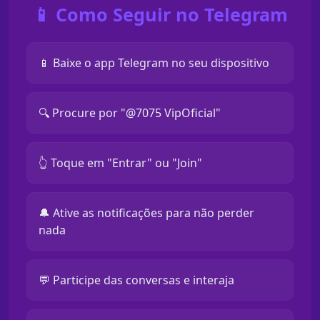
📱 Como Seguir no Telegram
📱 Baixe o app Telegram no seu dispositivo
🔍 Procure por "@7075 VipOficial"
👆 Toque em "Entrar" ou "Join"
🔔 Ative as notificações para não perder
nada
💬 Participe das conversas e interaja