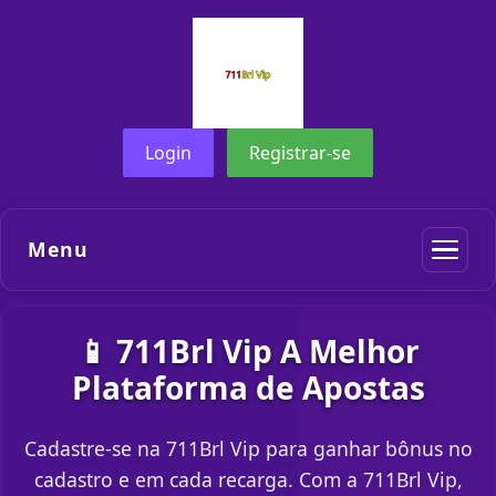
Login
Registrar-se
Menu
📱 711Brl Vip A Melhor
Plataforma de Apostas
Cadastre-se na 711Brl Vip para ganhar bônus no
cadastro e em cada recarga. Com a 711Brl Vip,