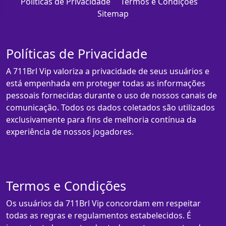
Políticas de Privacidade
Termos e Condições
Sitemap
Políticas de Privacidade
A 711Brl Vip valoriza a privacidade de seus usuários e
está empenhada em proteger todas as informações
pessoais fornecidas durante o uso de nossos canais de
comunicação. Todos os dados coletados são utilizados
exclusivamente para fins de melhoria contínua da
experiência de nossos jogadores.
Termos e Condições
Os usuários da 711Brl Vip concordam em respeitar
todas as regras e regulamentos estabelecidos. É