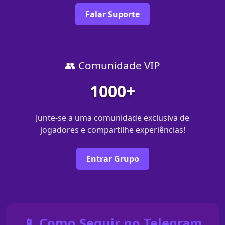
Falar Suporte
👥 Comunidade VIP
1000+
Junte-se a uma comunidade exclusiva de
jogadores e compartilhe experiências!
Entrar Grupo
📱 Como Seguir no Telegram