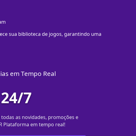
ram
ece sua biblioteca de jogos, garantindo uma
cias em Tempo Real
24/7
e todas as novidades, promoções e
R Plataforma em tempo real!