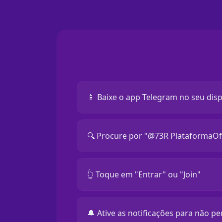
📱 Baixe o app Telegram no seu disp
🔍 Procure por "@73R PlataformaOfi
👆 Toque em "Entrar" ou "Join"
🔔 Ative as notificações para não p