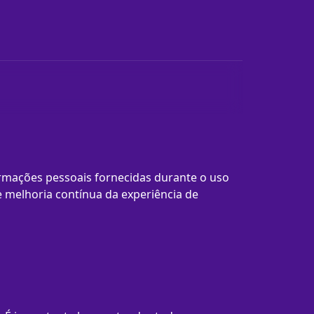
ormações pessoais fornecidas durante o uso
e melhoria contínua da experiência de