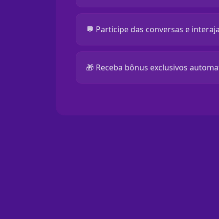
💬 Participe das conversas e interaj
🎁 Receba bônus exclusivos autom