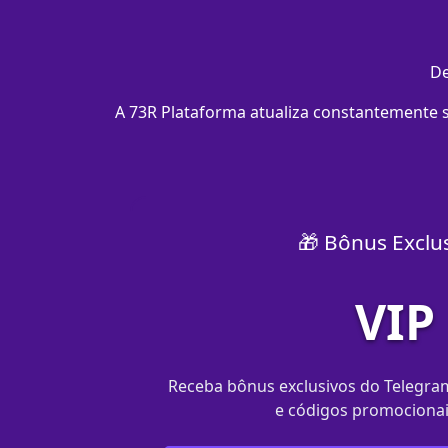
De
A 73R Plataforma atualiza constantemente s
🎁 Bônus Exclu
VIP
Receba bônus exclusivos do Telegra
e códigos promocionai