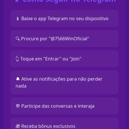
📱 Baixe o app Telegram no seu dispositivo
🔍 Procure por "@7566WinOficial"
👆 Toque em "Entrar" ou "Join"
🔔 Ative as notificações para não perder
nada
💬 Participe das conversas e interaja
🎁 Receba bônus exclusivos