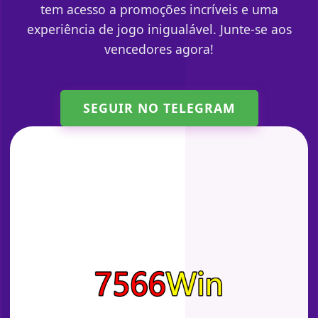
tem acesso a promoções incríveis e uma
experiência de jogo inigualável. Junte-se aos
vencedores agora!
SEGUIR NO TELEGRAM