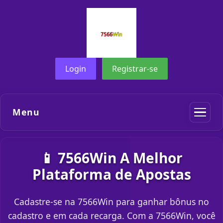
Login
Registrar-se
Menu
📱 7566Win A Melhor
Plataforma de Apostas
Cadastre-se na 7566Win para ganhar bônus no
cadastro e em cada recarga. Com a 7566Win, você