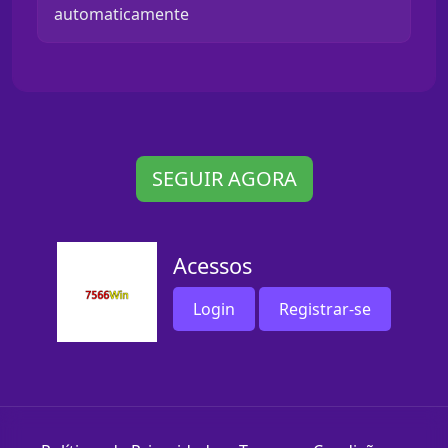
automaticamente
SEGUIR AGORA
Acessos
Login
Registrar-se