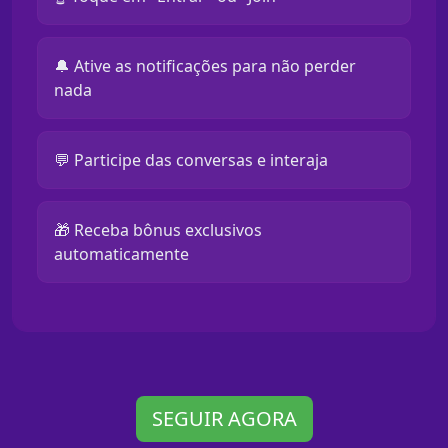
🔔 Ative as notificações para não perder
nada
💬 Participe das conversas e interaja
🎁 Receba bônus exclusivos
automaticamente
SEGUIR AGORA