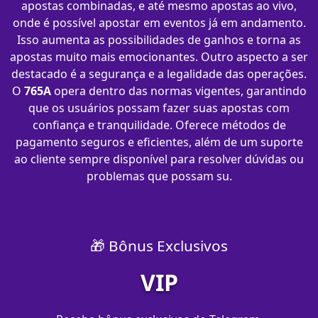
apostas combinadas, e até mesmo apostas ao vivo,
onde é possível apostar em eventos já em andamento.
Isso aumenta as possibilidades de ganhos e torna as
apostas muito mais emocionantes. Outro aspecto a ser
destacado é a segurança e a legalidade das operações.
O
765A
opera dentro das normas vigentes, garantindo
que os usuários possam fazer suas apostas com
confiança e tranquilidade. Oferece métodos de
pagamento seguros e eficientes, além de um suporte
ao cliente sempre disponível para resolver dúvidas ou
problemas que possam su.
🎁 Bônus Exclusivos
VIP