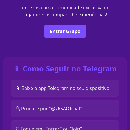
Junte-se a uma comunidade exclusiva de
jogadores e compartilhe experiências!
Entrar Grupo
📱 Como Seguir no Telegram
📱 Baixe o app Telegram no seu dispositivo
🔍 Procure por "@765AOficial"
👆 Toque em "Entrar" ou "Join"