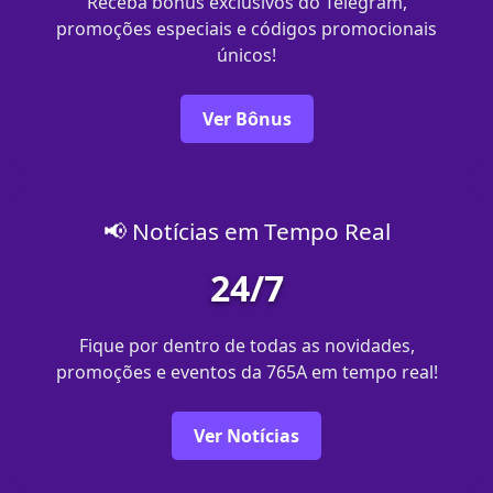
Receba bônus exclusivos do Telegram,
promoções especiais e códigos promocionais
únicos!
Ver Bônus
📢 Notícias em Tempo Real
24/7
Fique por dentro de todas as novidades,
promoções e eventos da 765A em tempo real!
Ver Notícias