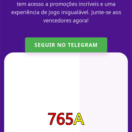
tem acesso a promoções incríveis e uma
experiência de jogo inigualável. Junte-se aos
vencedores agora!
SEGUIR NO TELEGRAM