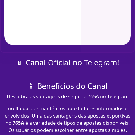
📱 Canal Oficial no Telegram!
📱 Benefícios do Canal
Descubra as vantagens de seguir a 765A no Telegram
rio fluida que mantém os apostadores informados e
envolvidos. Uma das vantagens das apostas esportivas
no
765A
é a variedade de tipos de apostas disponíveis.
Os usuários podem escolher entre apostas simples,