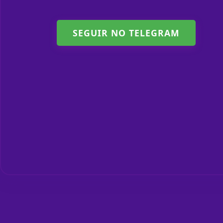
SEGUIR NO TELEGRAM