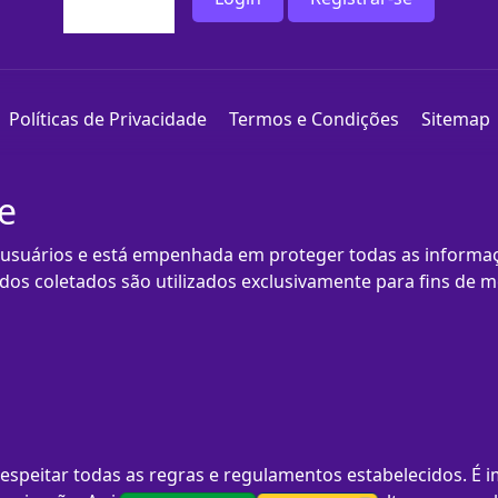
Políticas de Privacidade
Termos e Condições
Sitemap
de
s usuários e está empenhada em proteger todas as informa
os coletados são utilizados exclusivamente para fins de m
peitar todas as regras e regulamentos estabelecidos. É i