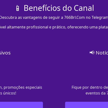
📱 Benefícios do Canal
Descubra as vantagens de seguir a 766Brl.Com no Telegra
vel altamente profissional e prático, oferecendo uma plat
sivos
📢 Notí
m, promoções especiais
Fique por dentro d
s únicos!
eventos da 