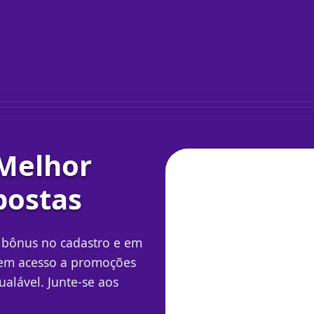
 Melhor
postas
 bônus no cadastro e em
tem acesso a promoções
ualável. Junte-se aos