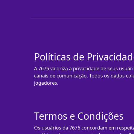
Políticas de Privacida
A 7676 valoriza a privacidade de seus usuá
canais de comunicação. Todos os dados cole
jogadores.
Termos e Condições
Os usuários da 7676 concordam em respeitar