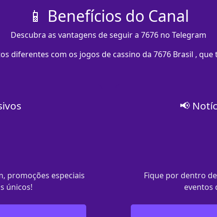
📱 Benefícios do Canal
Descubra as vantagens de seguir a 7676 no Telegram
tos diferentes com os jogos de cassino da 7676 Brasil , qu
sivos
📢 Notí
m, promoções especiais
Fique por dentro d
s únicos!
eventos 