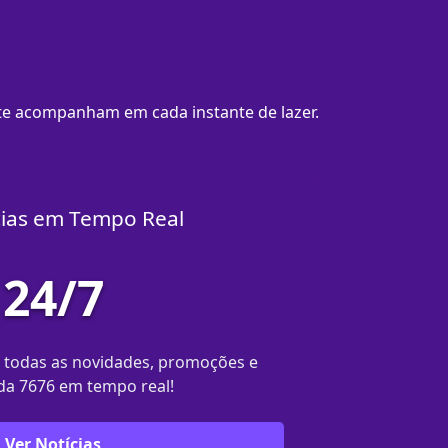
e te acompanham em cada instante de lazer.
cias em Tempo Real
24/7
e todas as novidades, promoções e
da 7676 em tempo real!
Ver Notícias