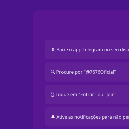
📱 Baixe o app Telegram no seu disp
🔍 Procure por "@7676Oficial"
👆 Toque em "Entrar" ou "Join"
🔔 Ative as notificações para não p