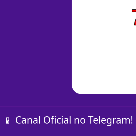
📱 Canal Oficial no Telegram!