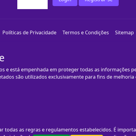
Políticas de Privacidade
Termos e Condições
Sitemap
de
rios e está empenhada em proteger todas as informações p
tados são utilizados exclusivamente para fins de melhoria
 todas as regras e regulamentos estabelecidos. É importa