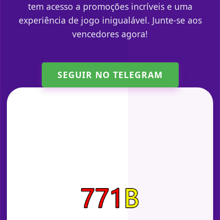
tem acesso a promoções incríveis e uma
experiência de jogo inigualável. Junte-se aos
vencedores agora!
SEGUIR NO TELEGRAM