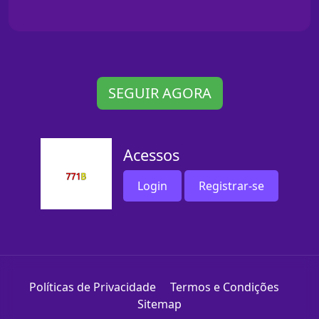
SEGUIR AGORA
Acessos
Login
Registrar-se
Políticas de Privacidade
Termos e Condições
Sitemap