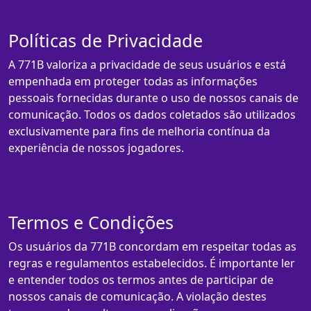
Políticas de Privacidade
A 771B valoriza a privacidade de seus usuários e está
empenhada em proteger todas as informações
pessoais fornecidas durante o uso de nossos canais de
comunicação. Todos os dados coletados são utilizados
exclusivamente para fins de melhoria contínua da
experiência de nossos jogadores.
Termos e Condições
Os usuários da 771B concordam em respeitar todas as
regras e regulamentos estabelecidos. É importante ler
e entender todos os termos antes de participar de
nossos canais de comunicação. A violação destes