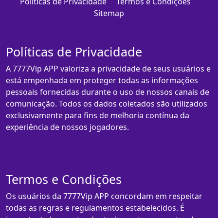
Políticas de Privacidade
Termos e Condições
Sitemap
Políticas de Privacidade
A 7777Vip APP valoriza a privacidade de seus usuários e
está empenhada em proteger todas as informações
pessoais fornecidas durante o uso de nossos canais de
comunicação. Todos os dados coletados são utilizados
exclusivamente para fins de melhoria contínua da
experiência de nossos jogadores.
Termos e Condições
Os usuários da 7777Vip APP concordam em respeitar
todas as regras e regulamentos estabelecidos. É