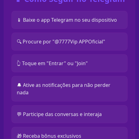
📱 Baixe o app Telegram no seu dispositivo
🔍 Procure por "@7777Vip APPOficial"
👆 Toque em "Entrar" ou "Join"
🔔 Ative as notificações para não perder
nada
💬 Participe das conversas e interaja
🎁 Receba bônus exclusivos