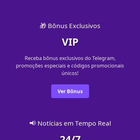
🎁 Bônus Exclusivos
VIP
Receba bônus exclusivos do Telegram,
promoções especiais e códigos promocionais
únicos!
Ver Bônus
📢 Notícias em Tempo Real
24/7