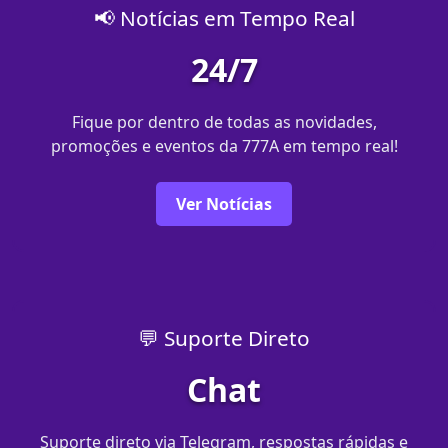
📢 Notícias em Tempo Real
24/7
Fique por dentro de todas as novidades,
promoções e eventos da 777A em tempo real!
Ver Notícias
💬 Suporte Direto
Chat
Suporte direto via Telegram, respostas rápidas e