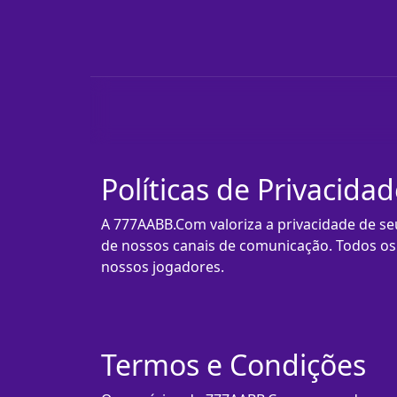
Políticas de Privacida
A 777AABB.Com valoriza a privacidade de s
de nossos canais de comunicação. Todos os 
nossos jogadores.
Termos e Condições