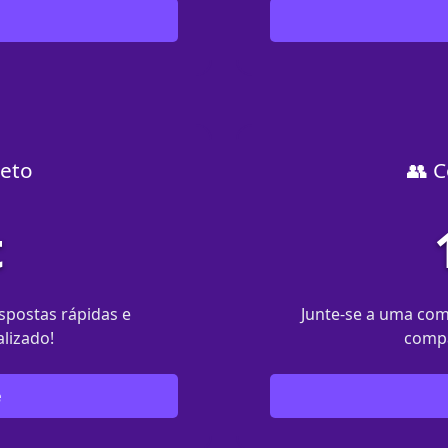
reto
👥 
t
espostas rápidas e
Junte-se a uma com
lizado!
compa
e