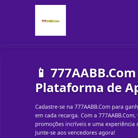
📱 777AABB.Com
Plataforma de A
Cadastre-se na 777AABB.Com para ganh
em cada recarga. Com a 777AABB.Com, 
promoções incríveis e uma experiência d
Junte-se aos vencedores agora!