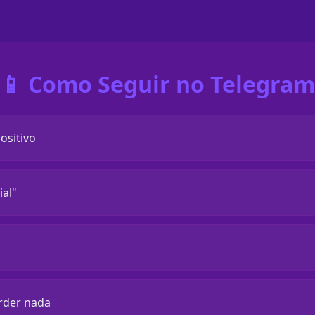
📱 Como Seguir no Telegram
ositivo
al"
erder nada