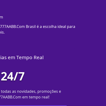
am
77AABB.Com Brasil é a escolha ideal para
is.
cias em Tempo Real
24/7
e todas as novidades, promoções e
77AABB.Com em tempo real!