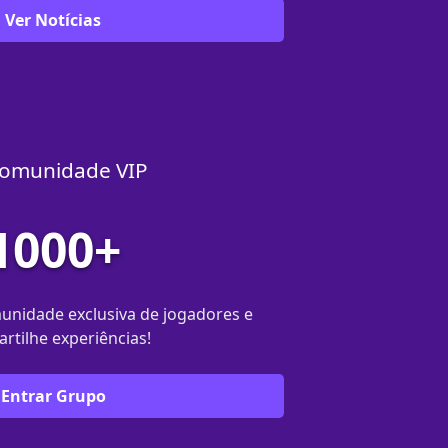
Ver Notícias
Comunidade VIP
1000+
unidade exclusiva de jogadores e
rtilhe experiências!
Entrar Grupo