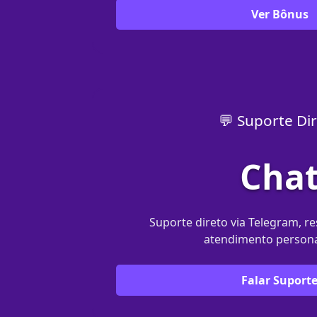
Ver Bônus
💬 Suporte Di
Cha
Suporte direto via Telegram, r
atendimento persona
Falar Suport