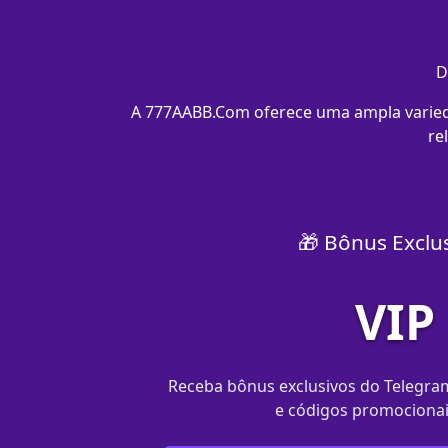
D
A 777AABB.Com oferece uma ampla varieda
re
🎁 Bônus Exclu
VIP
Receba bônus exclusivos do Telegra
e códigos promocionai