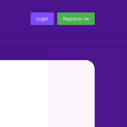
Login
Registrar-se