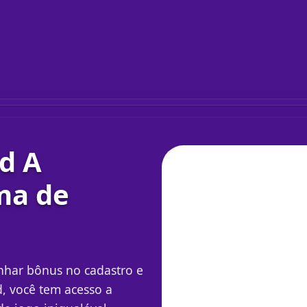
d A
ma de
nhar bônus no cadastro e
, você tem acesso a