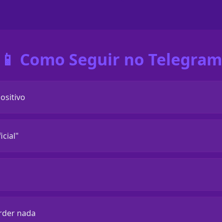
📱 Como Seguir no Telegram
ositivo
cial"
erder nada