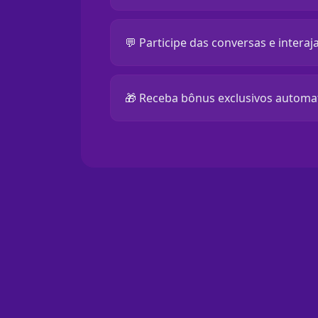
💬 Participe das conversas e interaj
🎁 Receba bônus exclusivos autom