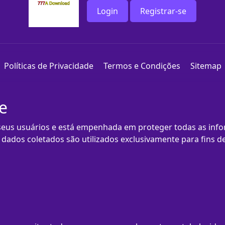
Login
Registrar-se
Políticas de Privacidade
Termos e Condições
Sitemap
de
 seus usuários e está empenhada em proteger todas as inf
dados coletados são utilizados exclusivamente para fins d