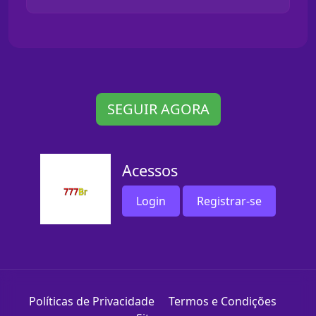
SEGUIR AGORA
Acessos
Login
Registrar-se
Políticas de Privacidade
Termos e Condições