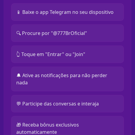
📱 Baixe o app Telegram no seu dispositivo
🔍 Procure por "@777BrOficial"
👆 Toque em "Entrar" ou "Join"
🔔 Ative as notificações para não perder
nada
💬 Participe das conversas e interaja
🎁 Receba bônus exclusivos
automaticamente