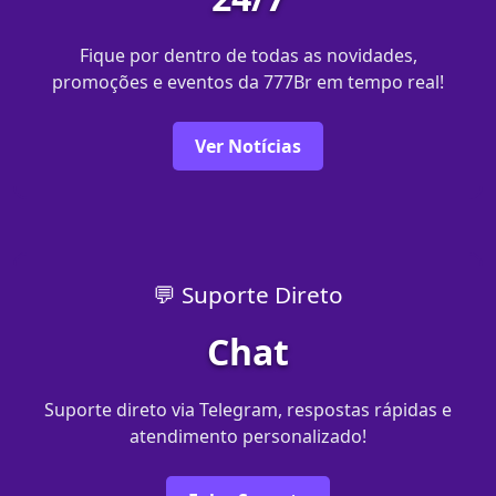
Fique por dentro de todas as novidades,
promoções e eventos da 777Br em tempo real!
Ver Notícias
💬 Suporte Direto
Chat
Suporte direto via Telegram, respostas rápidas e
atendimento personalizado!