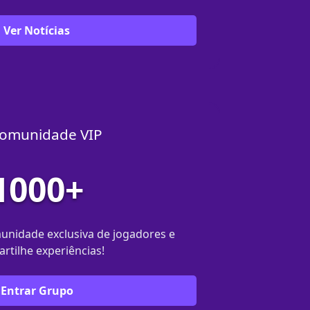
Ver Notícias
Comunidade VIP
1000+
unidade exclusiva de jogadores e
rtilhe experiências!
Entrar Grupo