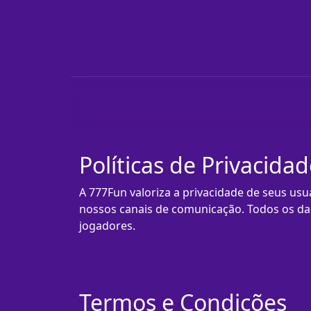
Políticas de Privacida
A 777Fun valoriza a privacidade de seus us
nossos canais de comunicação. Todos os dad
jogadores.
Termos e Condições