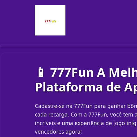
📱 777Fun A Mel
Plataforma de A
Cadastre-se na 777Fun para ganhar bôn
cada recarga. Com a 777Fun, você tem 
incríveis e uma experiência de jogo inig
vencedores agora!