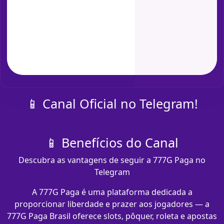
📱 Canal Oficial no Telegram!
📱 Benefícios do Canal
Descubra as vantagens de seguir a 777G Paga no
Telegram
A 777G Paga é uma plataforma dedicada a
proporcionar liberdade e prazer aos jogadores — a
777G Paga Brasil oferece slots, pôquer, roleta e apostas