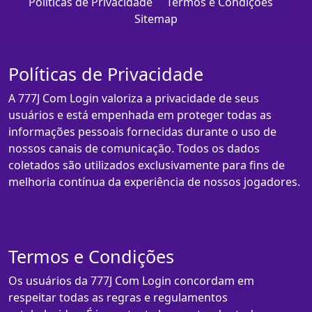
Políticas de Privacidade
Termos e Condições
Sitemap
Políticas de Privacidade
A 777J Com Login valoriza a privacidade de seus
usuários e está empenhada em proteger todas as
informações pessoais fornecidas durante o uso de
nossos canais de comunicação. Todos os dados
coletados são utilizados exclusivamente para fins de
melhoria contínua da experiência de nossos jogadores.
Termos e Condições
Os usuários da 777J Com Login concordam em
respeitar todas as regras e regulamentos