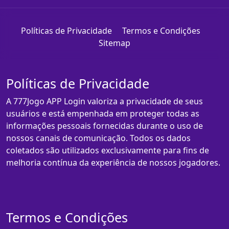
Políticas de Privacidade
Termos e Condições
Sitemap
Políticas de Privacidade
A 777Jogo APP Login valoriza a privacidade de seus
usuários e está empenhada em proteger todas as
informações pessoais fornecidas durante o uso de
nossos canais de comunicação. Todos os dados
coletados são utilizados exclusivamente para fins de
melhoria contínua da experiência de nossos jogadores.
Termos e Condições