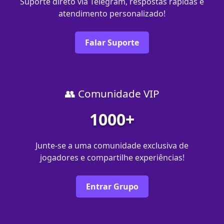
Suporte direto via Telegram, respostas rápidas e
atendimento personalizado!
Falar Suporte
👥 Comunidade VIP
1000+
Junte-se a uma comunidade exclusiva de
jogadores e compartilhe experiências!
Entrar Grupo