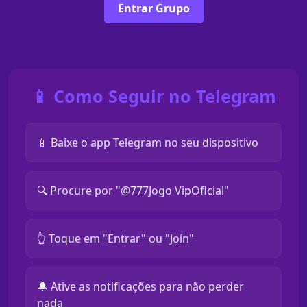
Entrar Grupo
📱 Como Seguir no Telegram
📱 Baixe o app Telegram no seu dispositivo
🔍 Procure por "@777Jogo VipOficial"
👆 Toque em "Entrar" ou "Join"
🔔 Ative as notificações para não perder
nada