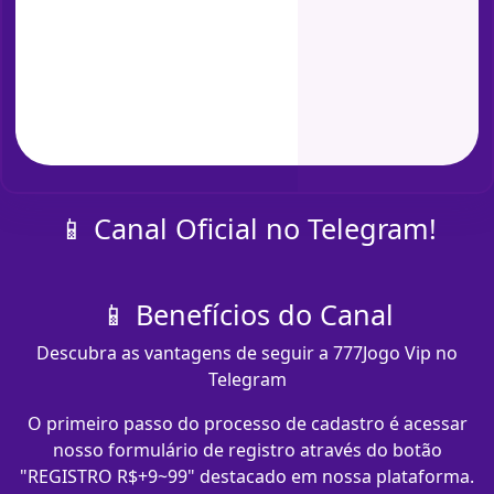
📱 Canal Oficial no Telegram!
📱 Benefícios do Canal
Descubra as vantagens de seguir a 777Jogo Vip no
Telegram
O primeiro passo do processo de cadastro é acessar
nosso formulário de registro através do botão
"REGISTRO R$+9~99" destacado em nossa plataforma.