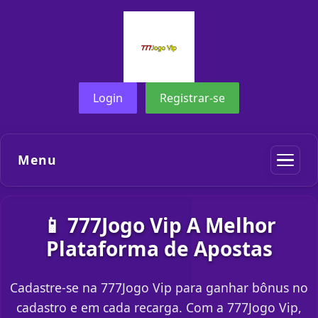
Login
Registrar-se
Menu
📱 777Jogo Vip A Melhor
Plataforma de Apostas
Cadastre-se na 777Jogo Vip para ganhar bônus no
cadastro e em cada recarga. Com a 777Jogo Vip,