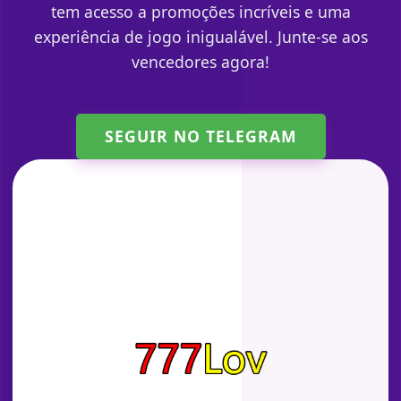
tem acesso a promoções incríveis e uma
experiência de jogo inigualável. Junte-se aos
vencedores agora!
SEGUIR NO TELEGRAM