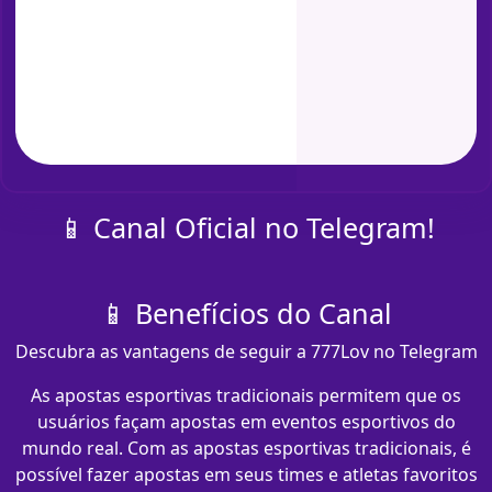
📱 Canal Oficial no Telegram!
📱 Benefícios do Canal
Descubra as vantagens de seguir a 777Lov no Telegram
As apostas esportivas tradicionais permitem que os
usuários façam apostas em eventos esportivos do
mundo real. Com as apostas esportivas tradicionais, é
possível fazer apostas em seus times e atletas favoritos