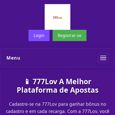
Login
Registrar-se
Menu
📱 777Lov A Melhor
Plataforma de Apostas
Cadastre-se na 777Lov para ganhar bônus no
cadastro e em cada recarga. Com a 777Lov, você