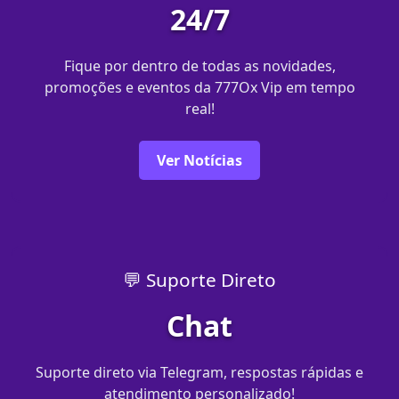
24/7
Fique por dentro de todas as novidades,
promoções e eventos da 777Ox Vip em tempo
real!
Ver Notícias
💬 Suporte Direto
Chat
Suporte direto via Telegram, respostas rápidas e
atendimento personalizado!