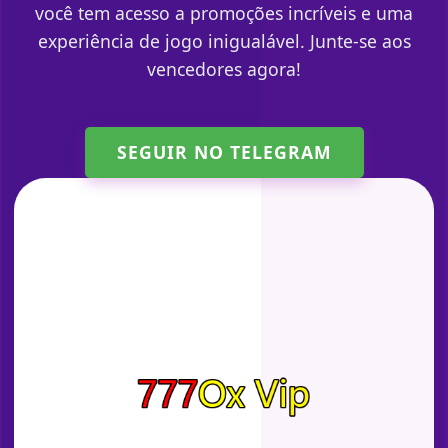
você tem acesso a promoções incríveis e uma
experiência de jogo inigualável. Junte-se aos
vencedores agora!
SEGUIR NO TELEGRAM