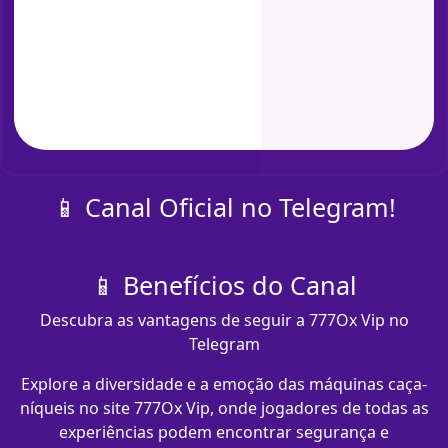
📱 Canal Oficial no Telegram!
📱 Benefícios do Canal
Descubra as vantagens de seguir a 777Ox Vip no
Telegram
Explore a diversidade e a emoção das máquinas caça-
níqueis no site 777Ox Vip, onde jogadores de todas as
experiências podem encontrar segurança e