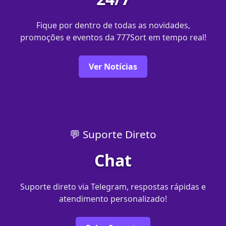
Fique por dentro de todas as novidades,
promoções e eventos da 777Sort em tempo real!
Ver Notícias
💬 Suporte Direto
Chat
Suporte direto via Telegram, respostas rápidas e
atendimento personalizado!