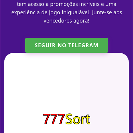
tem acesso a promoções incríveis e uma
experiência de jogo inigualável. Junte-se aos
vencedores agora!
SEGUIR NO TELEGRAM