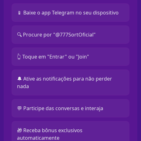
📱 Baixe o app Telegram no seu dispositivo
🔍 Procure por "@777SortOficial"
👆 Toque em "Entrar" ou "Join"
🔔 Ative as notificações para não perder
nada
💬 Participe das conversas e interaja
🎁 Receba bônus exclusivos
automaticamente