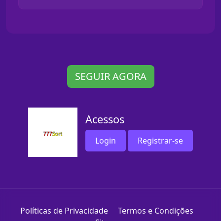
SEGUIR AGORA
Acessos
Login
Registrar-se
Políticas de Privacidade
Termos e Condições