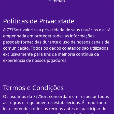
Sitemap
Políticas de Privacidade
A 777Sort valoriza a privacidade de seus usuários e está
empenhada em proteger todas as informações
pessoais fornecidas durante o uso de nossos canais de
comunicação. Todos os dados coletados são utilizados
exclusivamente para fins de melhoria contínua da
experiência de nossos jogadores.
Termos e Condições
Os usuários da 777Sort concordam em respeitar todas
as regras e regulamentos estabelecidos. É importante
ler e entender todos os termos antes de participar de