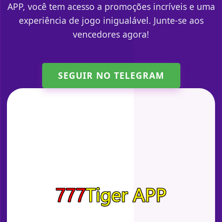
APP, você tem acesso a promoções incríveis e uma
experiência de jogo inigualável. Junte-se aos
vencedores agora!
SEGUIR NO TELEGRAM