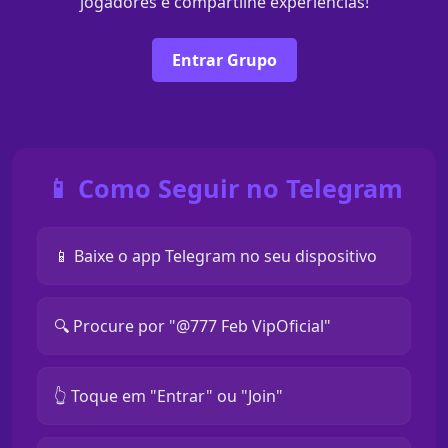
jogadores e compartilhe experiências!
Entrar Grupo
📱 Como Seguir no Telegram
📱 Baixe o app Telegram no seu dispositivo
🔍 Procure por "@777 Feb VipOficial"
👆 Toque em "Entrar" ou "Join"