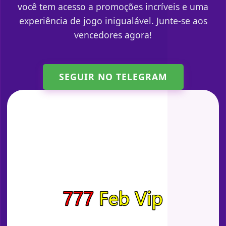
você tem acesso a promoções incríveis e uma
experiência de jogo inigualável. Junte-se aos
vencedores agora!
SEGUIR NO TELEGRAM