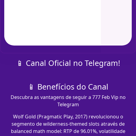
📱 Canal Oficial no Telegram!
📱 Benefícios do Canal
Descubra as vantagens de seguir a 777 Feb Vip no
Telegram
Wolf Gold (Pragmatic Play, 2017) revolucionou o
segmento de wilderness-themed slots através de
balanced math model: RTP de 96.01%, volatilidade