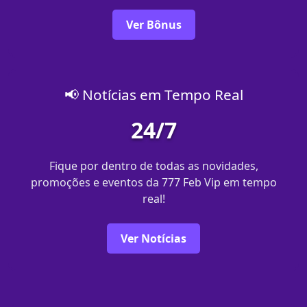
Ver Bônus
📢 Notícias em Tempo Real
24/7
Fique por dentro de todas as novidades,
promoções e eventos da 777 Feb Vip em tempo
real!
Ver Notícias