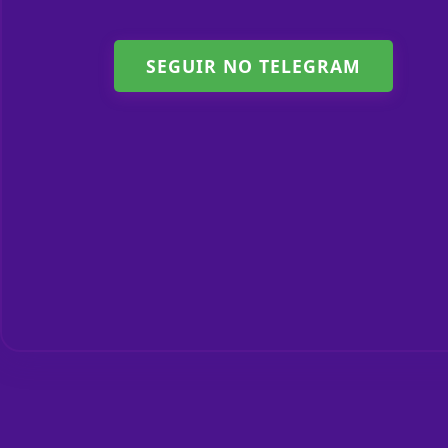
SEGUIR NO TELEGRAM