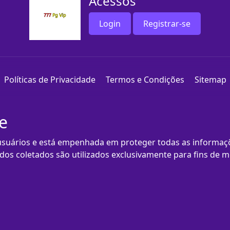
Acessos
Login
Registrar-se
Políticas de Privacidade
Termos e Condições
Sitemap
de
s usuários e está empenhada em proteger todas as informaç
os coletados são utilizados exclusivamente para fins de m