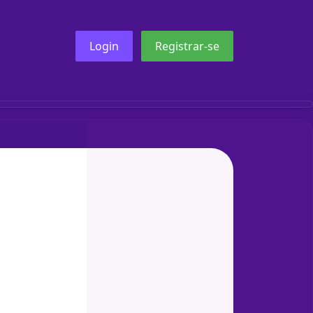
Login
Registrar-se