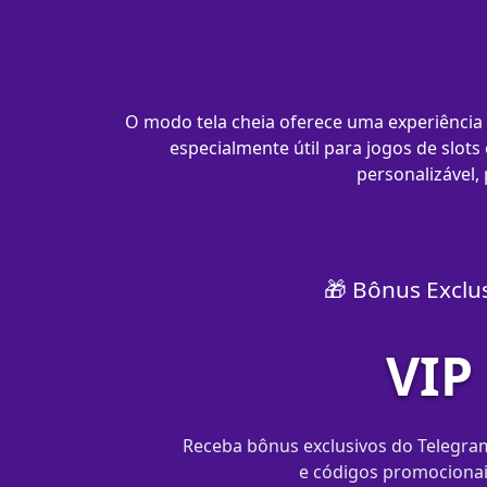
O modo tela cheia oferece uma experiência 
especialmente útil para jogos de slot
personalizável,
🎁 Bônus Exclu
VIP
Receba bônus exclusivos do Telegra
e códigos promocionai