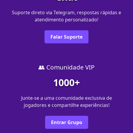
Suporte direto via Telegram, respostas rápidas e
atendimento personalizado!
Falar Suporte
👥 Comunidade VIP
1000+
Junte-se a uma comunidade exclusiva de
jogadores e compartilhe experiências!
Entrar Grupo