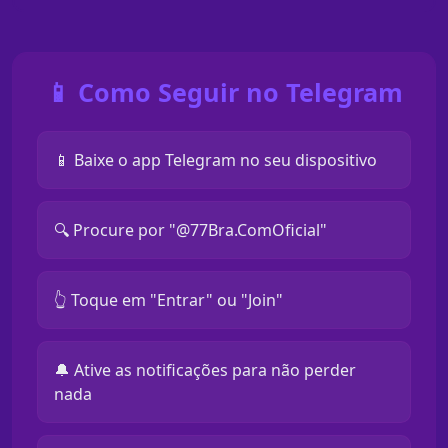
📱 Como Seguir no Telegram
📱 Baixe o app Telegram no seu dispositivo
🔍 Procure por "@77Bra.ComOficial"
👆 Toque em "Entrar" ou "Join"
🔔 Ative as notificações para não perder
nada