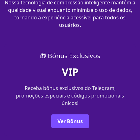
Nossa tecnologia de compressão inteligente mantém a
qualidade visual enquanto minimiza o uso de dados,
tornando a experiência acessível para todos os
usuários.
🎁 Bônus Exclusivos
VIP
Receba bônus exclusivos do Telegram,
promoções especiais e códigos promocionais
únicos!
Ver Bônus