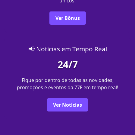
únicos!
Ver Bônus
📢 Notícias em Tempo Real
24/7
Fique por dentro de todas as novidades,
promoções e eventos da 77F em tempo real!
Ver Notícias