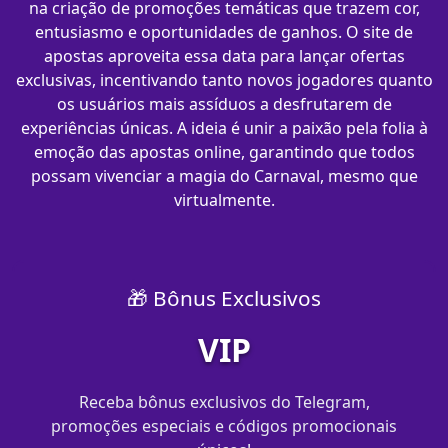
na criação de promoções temáticas que trazem cor,
entusiasmo e oportunidades de ganhos. O site de
apostas aproveita essa data para lançar ofertas
exclusivas, incentivando tanto novos jogadores quanto
os usuários mais assíduos a desfrutarem de
experiências únicas. A ideia é unir a paixão pela folia à
emoção das apostas online, garantindo que todos
possam vivenciar a magia do Carnaval, mesmo que
virtualmente.
🎁 Bônus Exclusivos
VIP
Receba bônus exclusivos do Telegram,
promoções especiais e códigos promocionais