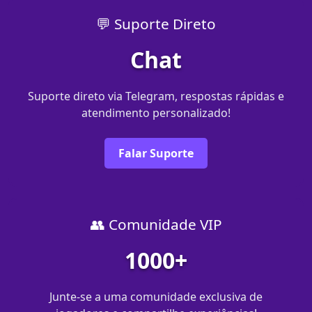
💬 Suporte Direto
Chat
Suporte direto via Telegram, respostas rápidas e
atendimento personalizado!
Falar Suporte
👥 Comunidade VIP
1000+
Junte-se a uma comunidade exclusiva de