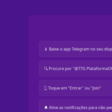
📱 Baixe o app Telegram no seu disp
🔍 Procure por "@77G PlataformaOfi
👆 Toque em "Entrar" ou "Join"
🔔 Ative as notificações para não p