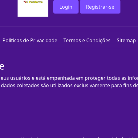
Login
Registrar-se
Políticas de Privacidade
Termos e Condições
Sitemap
de
 seus usuários e está empenhada em proteger todas as inf
dados coletados são utilizados exclusivamente para fins d