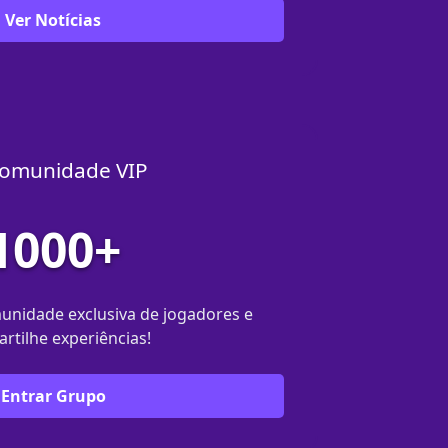
Ver Notícias
Comunidade VIP
1000+
unidade exclusiva de jogadores e
rtilhe experiências!
Entrar Grupo