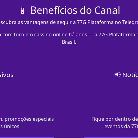
📱 Benefícios do Canal
scubra as vantagens de seguir a 77G Plataforma no Teleg
a com foco em cassino online há anos — a 77G Plataforma 
Brasil.
sivos
📢 Notí
m, promoções especiais
Fique por dentro d
s únicos!
eventos da 77