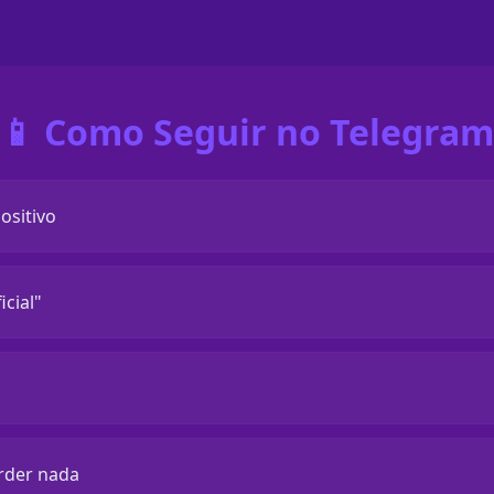
📱 Como Seguir no Telegram
ositivo
cial"
erder nada