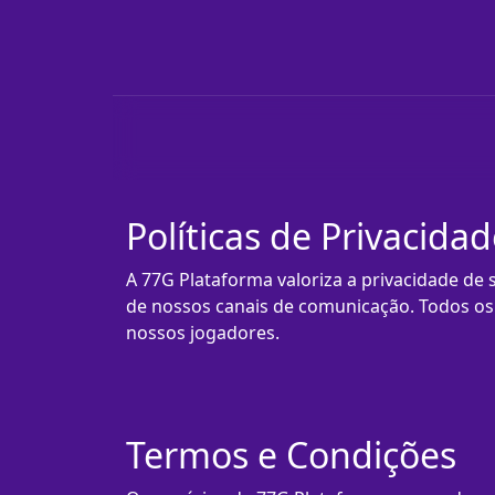
Políticas de Privacida
A 77G Plataforma valoriza a privacidade de
de nossos canais de comunicação. Todos os 
nossos jogadores.
Termos e Condições