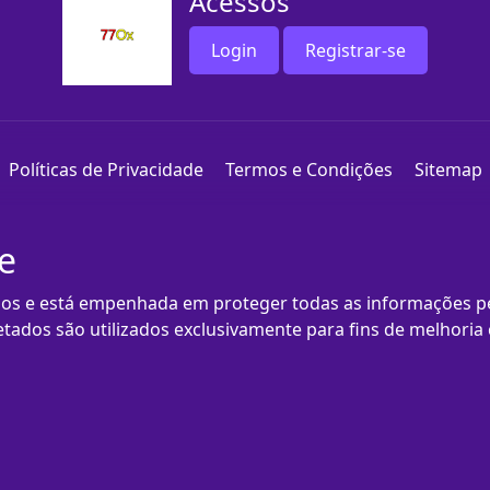
Acessos
Login
Registrar-se
Políticas de Privacidade
Termos e Condições
Sitemap
de
rios e está empenhada em proteger todas as informações p
tados são utilizados exclusivamente para fins de melhoria