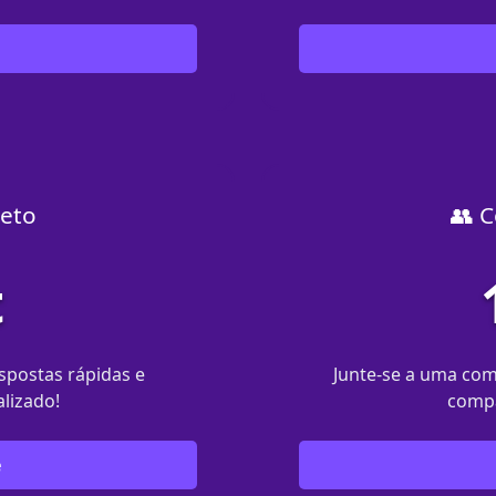
reto
👥 
t
espostas rápidas e
Junte-se a uma com
lizado!
compa
e