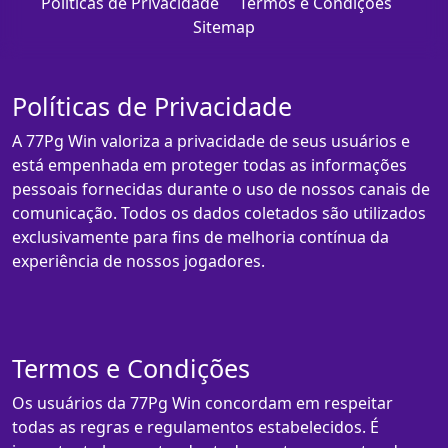
Políticas de Privacidade
Termos e Condições
Sitemap
Políticas de Privacidade
A 77Pg Win valoriza a privacidade de seus usuários e
está empenhada em proteger todas as informações
pessoais fornecidas durante o uso de nossos canais de
comunicação. Todos os dados coletados são utilizados
exclusivamente para fins de melhoria contínua da
experiência de nossos jogadores.
Termos e Condições
Os usuários da 77Pg Win concordam em respeitar
todas as regras e regulamentos estabelecidos. É