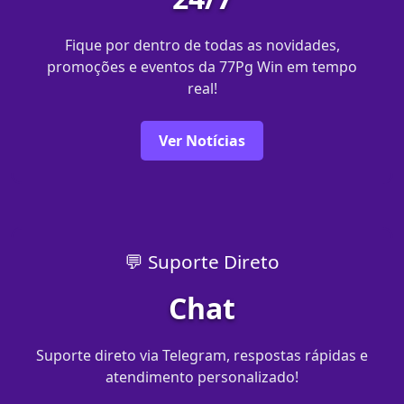
Fique por dentro de todas as novidades,
promoções e eventos da 77Pg Win em tempo
real!
Ver Notícias
💬 Suporte Direto
Chat
Suporte direto via Telegram, respostas rápidas e
atendimento personalizado!