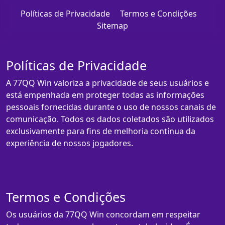
Políticas de Privacidade
Termos e Condições
Sitemap
Políticas de Privacidade
A 77QQ Win valoriza a privacidade de seus usuários e
está empenhada em proteger todas as informações
pessoais fornecidas durante o uso de nossos canais de
comunicação. Todos os dados coletados são utilizados
exclusivamente para fins de melhoria contínua da
experiência de nossos jogadores.
Termos e Condições
Os usuários da 77QQ Win concordam em respeitar