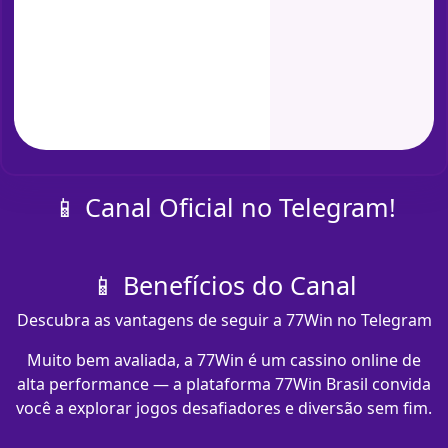
📱 Canal Oficial no Telegram!
📱 Benefícios do Canal
Descubra as vantagens de seguir a 77Win no Telegram
Muito bem avaliada, a 77Win é um cassino online de
alta performance — a plataforma 77Win Brasil convida
você a explorar jogos desafiadores e diversão sem fim.