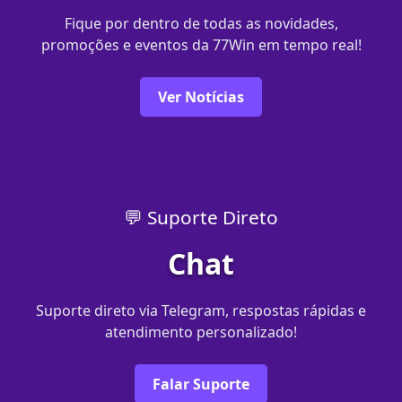
Fique por dentro de todas as novidades,
promoções e eventos da 77Win em tempo real!
Ver Notícias
💬 Suporte Direto
Chat
Suporte direto via Telegram, respostas rápidas e
atendimento personalizado!
Falar Suporte