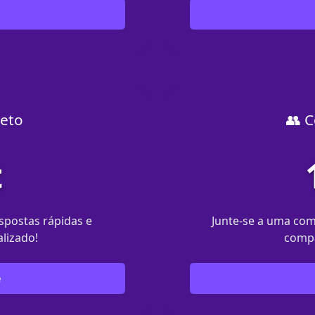
reto
👥 
t
espostas rápidas e
Junte-se a uma com
lizado!
compa
e