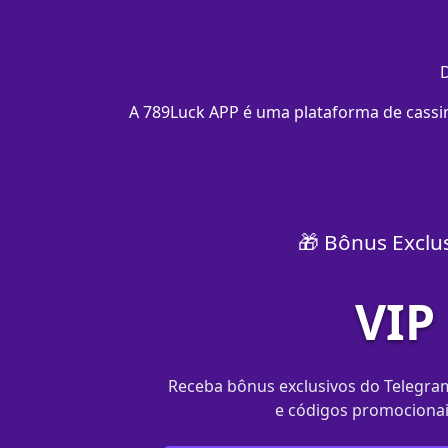
A 789Luck APP é uma plataforma de cassin
🎁 Bônus Exclu
VIP
Receba bônus exclusivos do Telegra
e códigos promocionai