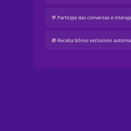
💬 Participe das conversas e interaj
🎁 Receba bônus exclusivos autom