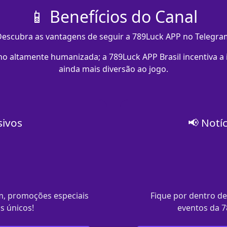
📱 Benefícios do Canal
Descubra as vantagens de seguir a 789Luck APP no Telegra
o altamente humanizada; a 789Luck APP Brasil incentiva a i
ainda mais diversão ao jogo.
sivos
📢 Notí
m, promoções especiais
Fique por dentro d
s únicos!
eventos da 7