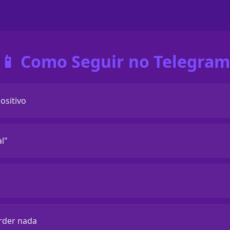
📱 Como Seguir no Telegram
ositivo
l"
erder nada