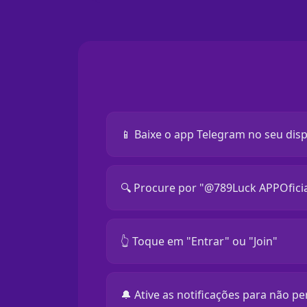
📱 Baixe o app Telegram no seu disp
🔍 Procure por "@789Luck APPOficia
👆 Toque em "Entrar" ou "Join"
🔔 Ative as notificações para não p