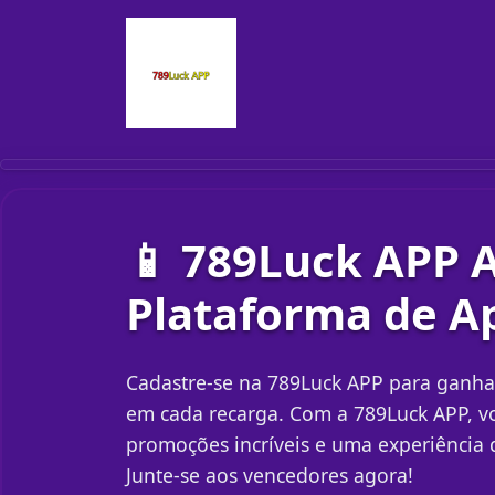
📱 789Luck APP 
Plataforma de A
Cadastre-se na 789Luck APP para ganha
em cada recarga. Com a 789Luck APP, v
promoções incríveis e uma experiência d
Junte-se aos vencedores agora!