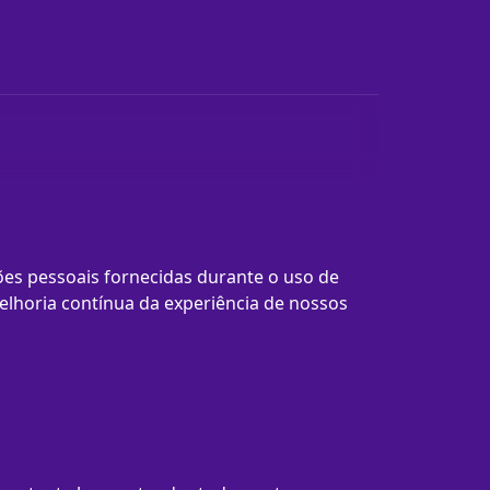
ões pessoais fornecidas durante o uso de
elhoria contínua da experiência de nossos