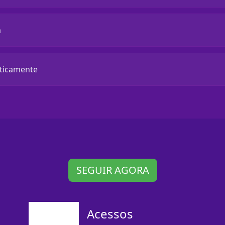
a
aticamente
SEGUIR AGORA
Acessos