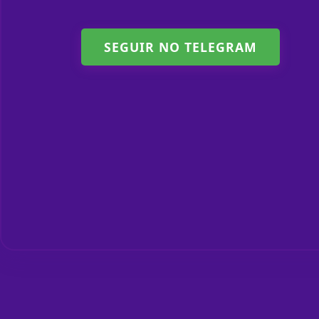
SEGUIR NO TELEGRAM