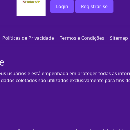
Login
Registrar-se
Políticas de Privacidade
Termos e Condições
Sitemap
de
 seus usuários e está empenhada em proteger todas as info
dados coletados são utilizados exclusivamente para fins d