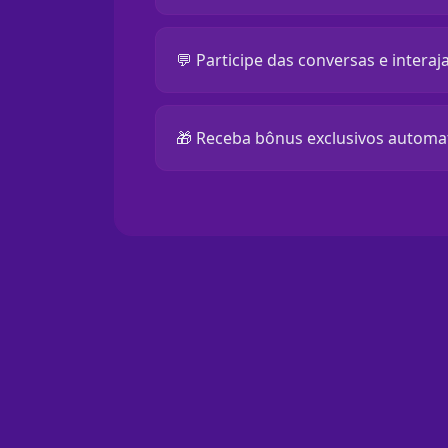
💬 Participe das conversas e interaj
🎁 Receba bônus exclusivos autom