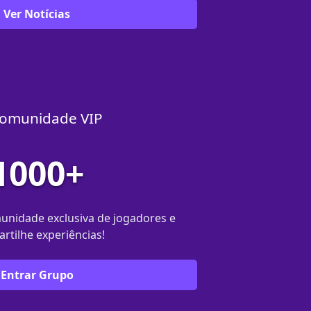
Ver Notícias
Comunidade VIP
1000+
unidade exclusiva de jogadores e
rtilhe experiências!
Entrar Grupo