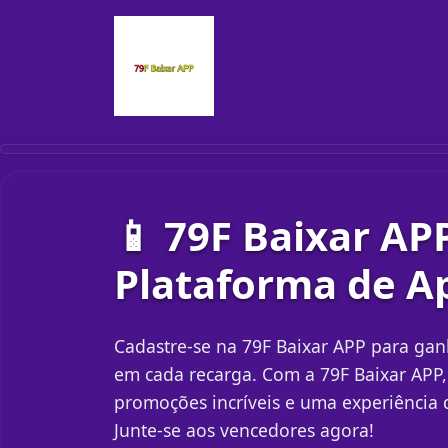
📱 79F Baixar AP
Plataforma de A
Cadastre-se na 79F Baixar APP para gan
em cada recarga. Com a 79F Baixar APP,
promoções incríveis e uma experiência d
Junte-se aos vencedores agora!