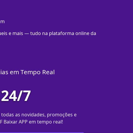
am
ueis e mais — tudo na plataforma online da
cias em Tempo Real
24/7
e todas as novidades, promoções e
F Baixar APP em tempo real!