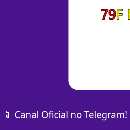
📱 Canal Oficial no Telegram!