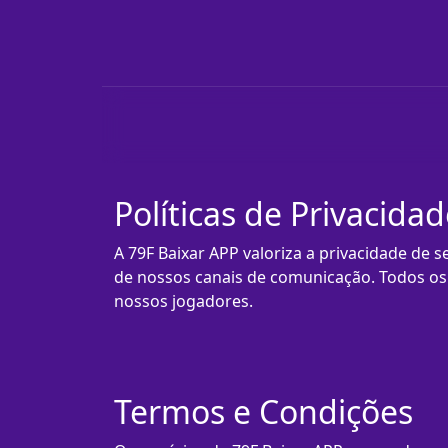
Políticas de Privacida
A 79F Baixar APP valoriza a privacidade de
de nossos canais de comunicação. Todos os 
nossos jogadores.
Termos e Condições