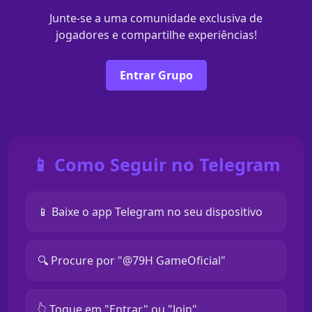
Junte-se a uma comunidade exclusiva de
jogadores e compartilhe experiências!
Entrar Grupo
📱 Como Seguir no Telegram
📱 Baixe o app Telegram no seu dispositivo
🔍 Procure por "@79H GameOficial"
👆 Toque em "Entrar" ou "Join"