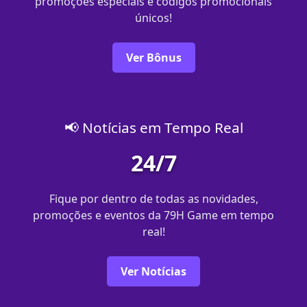
promoções especiais e códigos promocionais
únicos!
Ver Bônus
📢 Notícias em Tempo Real
24/7
Fique por dentro de todas as novidades,
promoções e eventos da 79H Game em tempo
real!
Ver Notícias