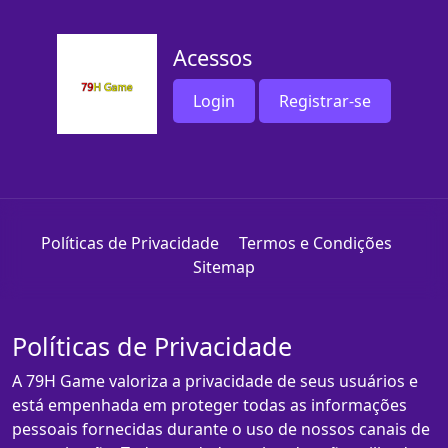
Acessos
Login
Registrar-se
Políticas de Privacidade
Termos e Condições
Sitemap
Políticas de Privacidade
A 79H Game valoriza a privacidade de seus usuários e
está empenhada em proteger todas as informações
pessoais fornecidas durante o uso de nossos canais de