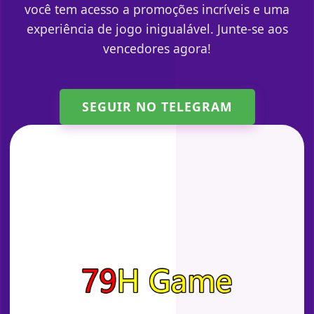
você tem acesso a promoções incríveis e uma
experiência de jogo inigualável. Junte-se aos
vencedores agora!
SEGUIR NO TELEGRAM