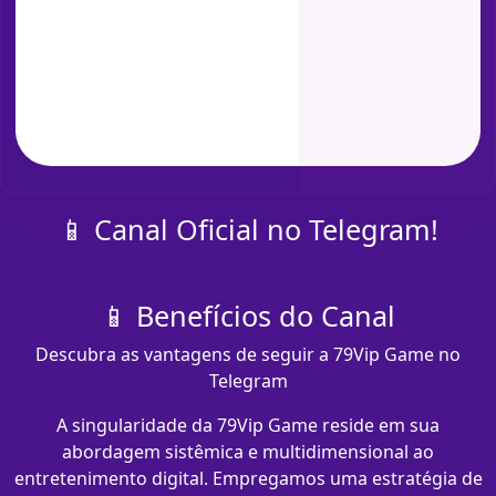
📱 Canal Oficial no Telegram!
📱 Benefícios do Canal
Descubra as vantagens de seguir a 79Vip Game no
Telegram
A singularidade da 79Vip Game reside em sua
abordagem sistêmica e multidimensional ao
entretenimento digital. Empregamos uma estratégia de