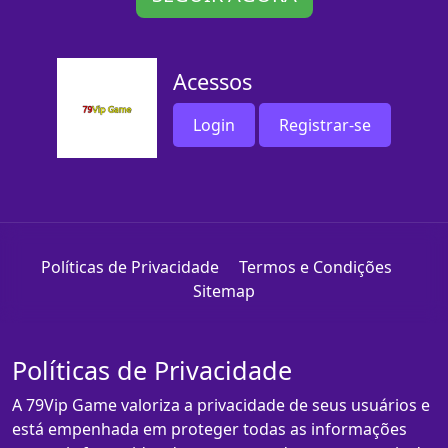
Acessos
Login
Registrar-se
Políticas de Privacidade
Termos e Condições
Sitemap
Políticas de Privacidade
A 79Vip Game valoriza a privacidade de seus usuários e
está empenhada em proteger todas as informações