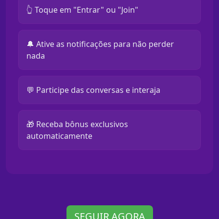
👆 Toque em "Entrar" ou "Join"
🔔 Ative as notificações para não perder
nada
💬 Participe das conversas e interaja
🎁 Receba bônus exclusivos
automaticamente
SEGUIR AGORA