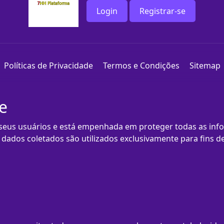
Login
Registrar-se
Políticas de Privacidade
Termos e Condições
Sitemap
de
e seus usuários e está empenhada em proteger todas as inf
dados coletados são utilizados exclusivamente para fins d