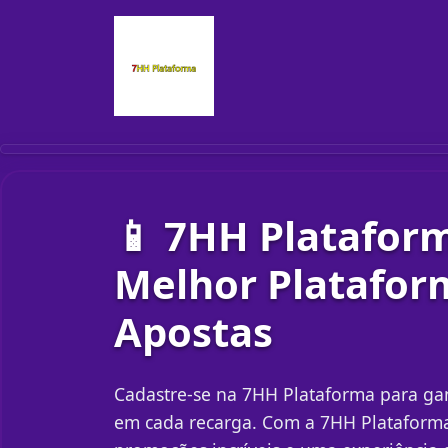
📱 7HH Platafor
Melhor Platafor
Apostas
Cadastre-se na 7HH Plataforma para ga
em cada recarga. Com a 7HH Plataforma