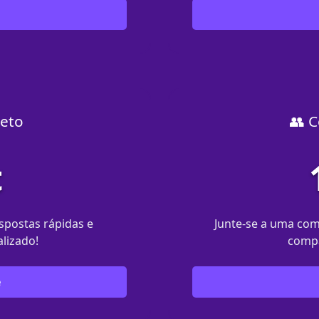
reto
👥 
t
espostas rápidas e
Junte-se a uma com
lizado!
compa
e