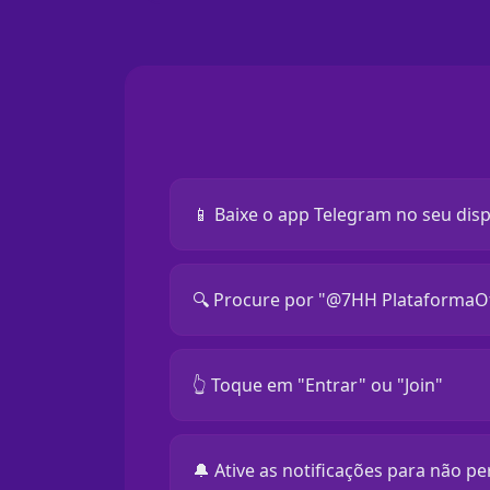
📱 Baixe o app Telegram no seu disp
🔍 Procure por "@7HH PlataformaOf
👆 Toque em "Entrar" ou "Join"
🔔 Ative as notificações para não p