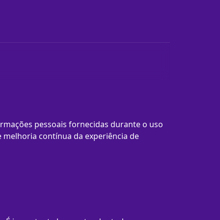
ormações pessoais fornecidas durante o uso
e melhoria contínua da experiência de