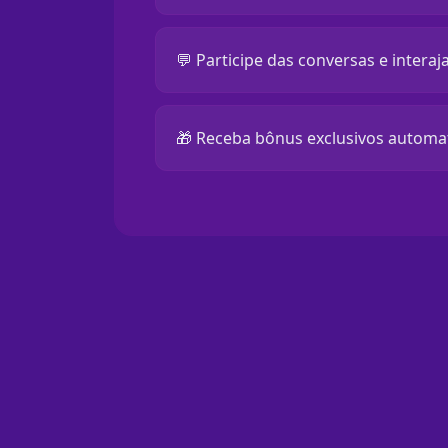
💬 Participe das conversas e interaj
🎁 Receba bônus exclusivos autom