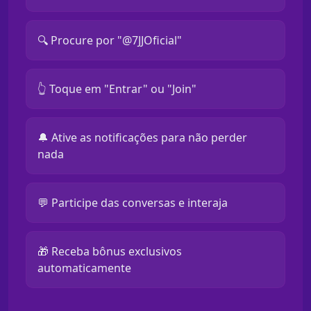
🔍 Procure por "@7JJOficial"
👆 Toque em "Entrar" ou "Join"
🔔 Ative as notificações para não perder
nada
💬 Participe das conversas e interaja
🎁 Receba bônus exclusivos
automaticamente