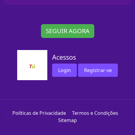
SEGUIR AGORA
Acessos
Login
Registrar-se
Políticas de Privacidade
Termos e Condições
Sitemap