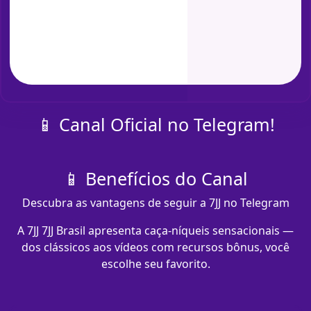
📱 Canal Oficial no Telegram!
📱 Benefícios do Canal
Descubra as vantagens de seguir a 7JJ no Telegram
A 7JJ 7JJ Brasil apresenta caça-níqueis sensacionais —
dos clássicos aos vídeos com recursos bônus, você
escolhe seu favorito.