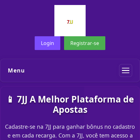
Login
Registrar-se
Menu
📱 7JJ A Melhor Plataforma de
Apostas
Cadastre-se na 7JJ para ganhar bônus no cadastro
e em cada recarga. Com a 7JJ, você tem acesso a