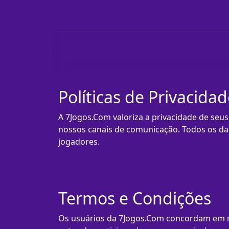
Políticas de Privacida
A 7Jogos.Com valoriza a privacidade de seu
nossos canais de comunicação. Todos os dad
jogadores.
Termos e Condições
Os usuários da 7Jogos.Com concordam em re