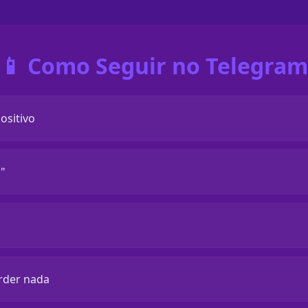
📱 Como Seguir no Telegram
ositivo
"
erder nada