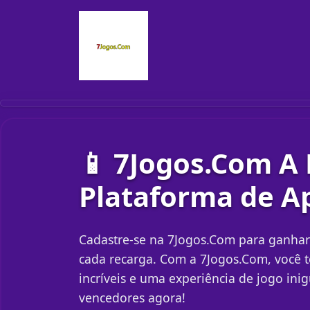
📱 7Jogos.Com A
Plataforma de A
Cadastre-se na 7Jogos.Com para ganhar
cada recarga. Com a 7Jogos.Com, você 
incríveis e uma experiência de jogo inig
vencedores agora!