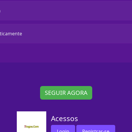
a
aticamente
SEGUIR AGORA
Acessos
Login
Registrar-se