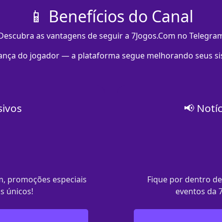
📱 Benefícios do Canal
Descubra as vantagens de seguir a 7Jogos.Com no Telegra
rança do jogador — a plataforma segue melhorando seus sist
sivos
📢 Notí
m, promoções especiais
Fique por dentro d
s únicos!
eventos da 