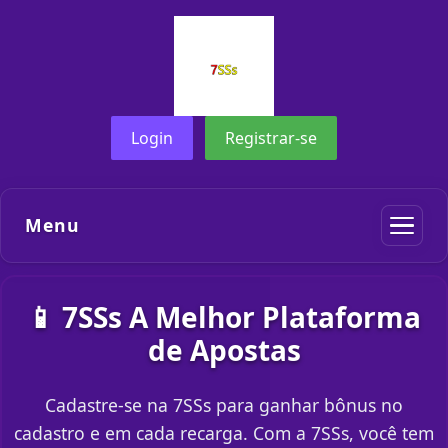
Login
Registrar-se
Menu
📱 7SSs A Melhor Plataforma
de Apostas
Cadastre-se na 7SSs para ganhar bônus no
cadastro e em cada recarga. Com a 7SSs, você tem