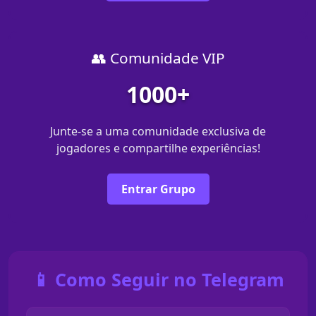
👥 Comunidade VIP
1000+
Junte-se a uma comunidade exclusiva de
jogadores e compartilhe experiências!
Entrar Grupo
📱 Como Seguir no Telegram