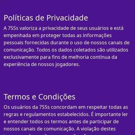
Políticas de Privacidade
A 7SSs valoriza a privacidade de seus usuários e está
empenhada em proteger todas as informações
pessoais fornecidas durante o uso de nossos canais de
comunicação. Todos os dados coletados são utilizados
exclusivamente para fins de melhoria contínua da
experiência de nossos jogadores.
Termos e Condições
Os usuários da 7SSs concordam em respeitar todas as
regras e regulamentos estabelecidos. É importante ler
e entender todos os termos antes de participar de
nossos canais de comunicação. A violação destes