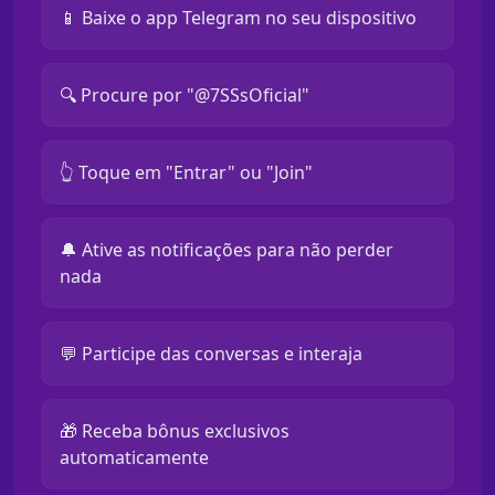
📱 Baixe o app Telegram no seu dispositivo
🔍 Procure por "@7SSsOficial"
👆 Toque em "Entrar" ou "Join"
🔔 Ative as notificações para não perder
nada
💬 Participe das conversas e interaja
🎁 Receba bônus exclusivos
automaticamente