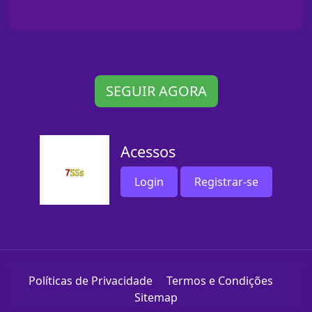
SEGUIR AGORA
Acessos
Login
Registrar-se
Políticas de Privacidade
Termos e Condições
Sitemap