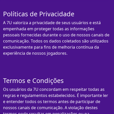
Políticas de Privacidade
A 7U valoriza a privacidade de seus usuários e está
empenhada em proteger todas as informações
pessoais fornecidas durante o uso de nossos canais de
comunicação. Todos os dados coletados são utilizados
exclusivamente para fins de melhoria contínua da
experiência de nossos jogadores.
Termos e Condições
Os usuários da 7U concordam em respeitar todas as
regras e regulamentos estabelecidos. É importante ler
e entender todos os termos antes de participar de
nossos canais de comunicação. A violação destes
termos pode resultar em penalizações ou na