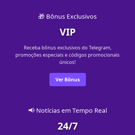
🎁 Bônus Exclusivos
VIP
Receba bônus exclusivos do Telegram,
promoções especiais e códigos promocionais
únicos!
Ver Bônus
📢 Notícias em Tempo Real
24/7