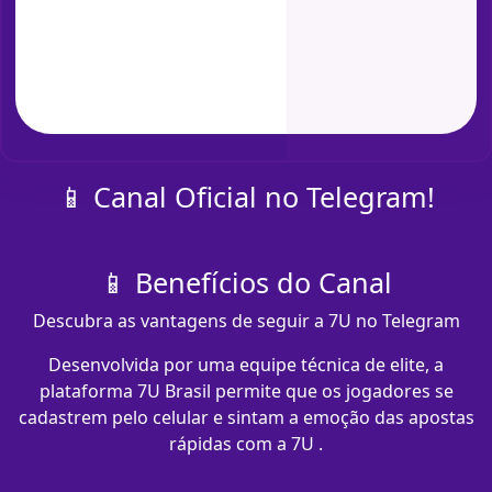
📱 Canal Oficial no Telegram!
📱 Benefícios do Canal
Descubra as vantagens de seguir a 7U no Telegram
Desenvolvida por uma equipe técnica de elite, a
plataforma 7U Brasil permite que os jogadores se
cadastrem pelo celular e sintam a emoção das apostas
rápidas com a 7U .