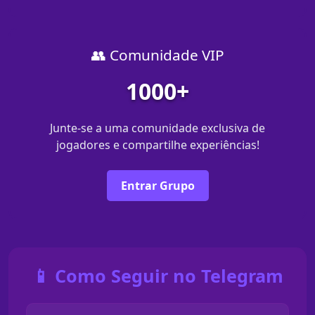
👥 Comunidade VIP
1000+
Junte-se a uma comunidade exclusiva de
jogadores e compartilhe experiências!
Entrar Grupo
📱 Como Seguir no Telegram