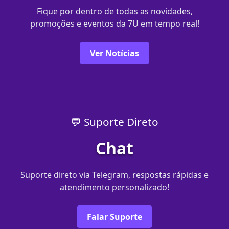
Fique por dentro de todas as novidades,
promoções e eventos da 7U em tempo real!
Ver Notícias
💬 Suporte Direto
Chat
Suporte direto via Telegram, respostas rápidas e
atendimento personalizado!
Falar Suporte