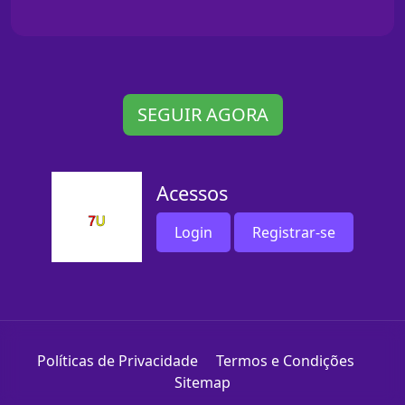
SEGUIR AGORA
Acessos
Login
Registrar-se
Políticas de Privacidade
Termos e Condições
Sitemap