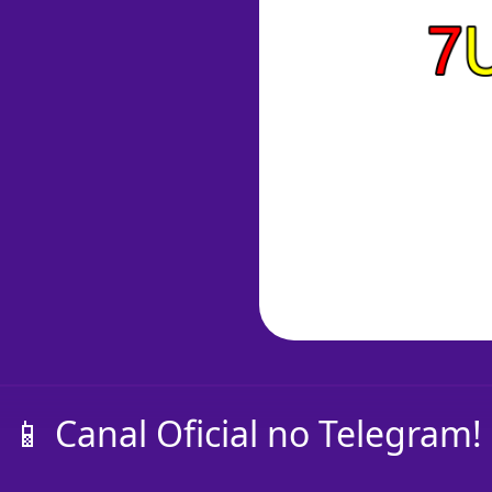
📱 Canal Oficial no Telegram!