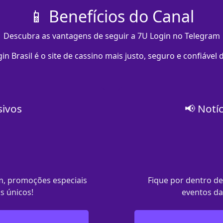
📱 Benefícios do Canal
Descubra as vantagens de seguir a 7U Login no Telegram
in Brasil é o site de cassino mais justo, seguro e confiável d
sivos
📢 Notí
m, promoções especiais
Fique por dentro d
s únicos!
eventos da