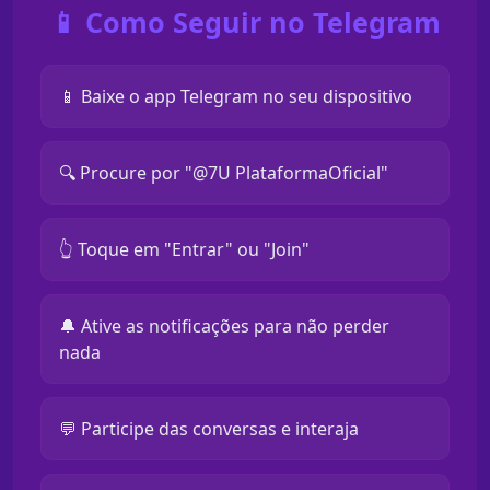
📱 Como Seguir no Telegram
📱 Baixe o app Telegram no seu dispositivo
🔍 Procure por "@7U PlataformaOficial"
👆 Toque em "Entrar" ou "Join"
🔔 Ative as notificações para não perder
nada
💬 Participe das conversas e interaja