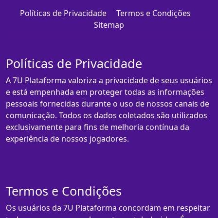
Políticas de Privacidade
Termos e Condições
Sitemap
Políticas de Privacidade
A 7U Plataforma valoriza a privacidade de seus usuários
e está empenhada em proteger todas as informações
pessoais fornecidas durante o uso de nossos canais de
comunicação. Todos os dados coletados são utilizados
exclusivamente para fins de melhoria contínua da
experiência de nossos jogadores.
Termos e Condições
Os usuários da 7U Plataforma concordam em respeitar