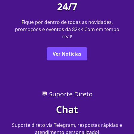
24/7
Fique por dentro de todas as novidades,
promoções e eventos da 82KK.Com em tempo
real!
Ver Notícias
💬 Suporte Direto
Chat
Suporte direto via Telegram, respostas rápidas e
atendimento personalizado!