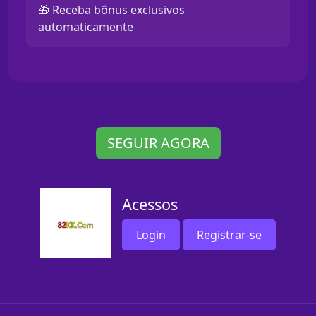
🎁 Receba bônus exclusivos
automaticamente
SEGUIR AGORA
Acessos
Login
Registrar-se