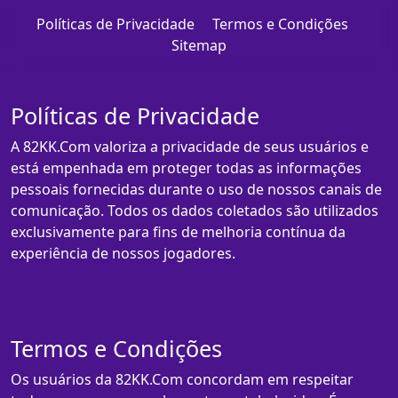
Políticas de Privacidade
Termos e Condições
Sitemap
Políticas de Privacidade
A 82KK.Com valoriza a privacidade de seus usuários e
está empenhada em proteger todas as informações
pessoais fornecidas durante o uso de nossos canais de
comunicação. Todos os dados coletados são utilizados
exclusivamente para fins de melhoria contínua da
experiência de nossos jogadores.
Termos e Condições
Os usuários da 82KK.Com concordam em respeitar