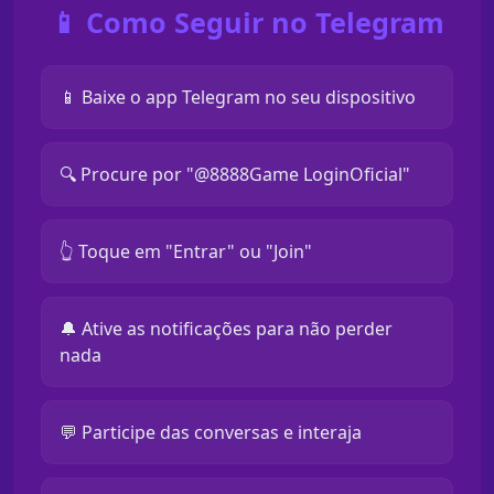
📱 Como Seguir no Telegram
📱 Baixe o app Telegram no seu dispositivo
🔍 Procure por "@8888Game LoginOficial"
👆 Toque em "Entrar" ou "Join"
🔔 Ative as notificações para não perder
nada
💬 Participe das conversas e interaja