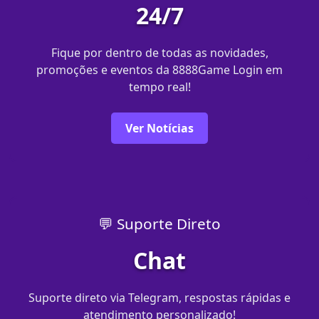
24/7
Fique por dentro de todas as novidades,
promoções e eventos da 8888Game Login em
tempo real!
Ver Notícias
💬 Suporte Direto
Chat
Suporte direto via Telegram, respostas rápidas e
atendimento personalizado!