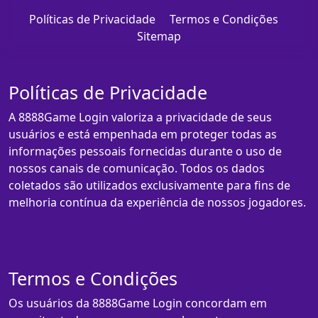
Políticas de Privacidade
Termos e Condições
Sitemap
Políticas de Privacidade
A 8888Game Login valoriza a privacidade de seus
usuários e está empenhada em proteger todas as
informações pessoais fornecidas durante o uso de
nossos canais de comunicação. Todos os dados
coletados são utilizados exclusivamente para fins de
melhoria contínua da experiência de nossos jogadores.
Termos e Condições
Os usuários da 8888Game Login concordam em