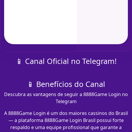
📱 Canal Oficial no Telegram!
📱 Benefícios do Canal
Descubra as vantagens de seguir a 8888Game Login no
Telegram
A 8888Game Login é um dos maiores cassinos do Brasil
— a plataforma 8888Game Login Brasil possui forte
respaldo e uma equipe profissional que garante a