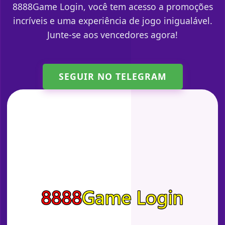
8888Game Login, você tem acesso a promoções
incríveis e uma experiência de jogo inigualável.
Junte-se aos vencedores agora!
SEGUIR NO TELEGRAM