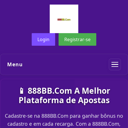
Login
Registrar-se
Menu
📱 888BB.Com A Melhor
Plataforma de Apostas
Cadastre-se na 888BB.Com para ganhar bônus no
cadastro e em cada recarga. Com a 888BB.Com,