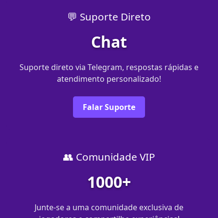
💬 Suporte Direto
Chat
Suporte direto via Telegram, respostas rápidas e
atendimento personalizado!
Falar Suporte
👥 Comunidade VIP
1000+
Junte-se a uma comunidade exclusiva de